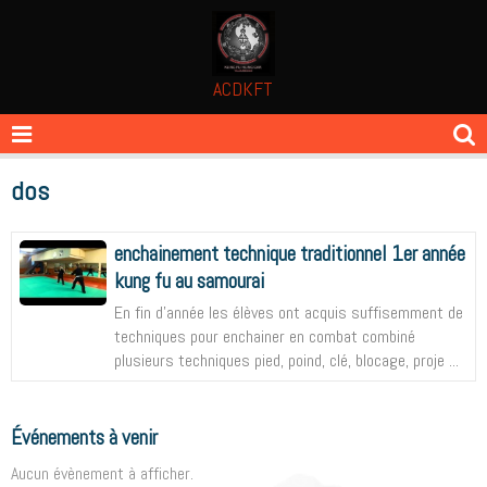
ACDKFT
dos
enchainement technique traditionnel 1er année
kung fu au samourai
En fin d'année les élèves ont acquis suffisemment de
techniques pour enchainer en combat combiné
plusieurs techniques pied, poind, clé, blocage, proje ...
Événements à venir
Aucun évènement à afficher.