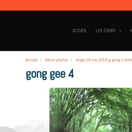
ACCUEIL
LES COURS
Accueil
Album photos
stage 19 mai 2019 gi gong / renf
gong gee 4