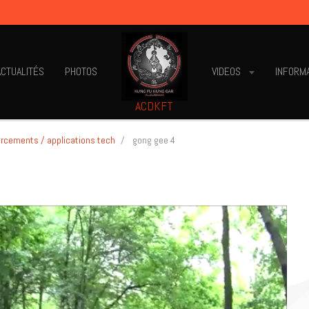
ACTUALITÉS
PHOTOS
VIDEOS
INFORM
ACDKFT
orcements / applications tech
gong gee 4