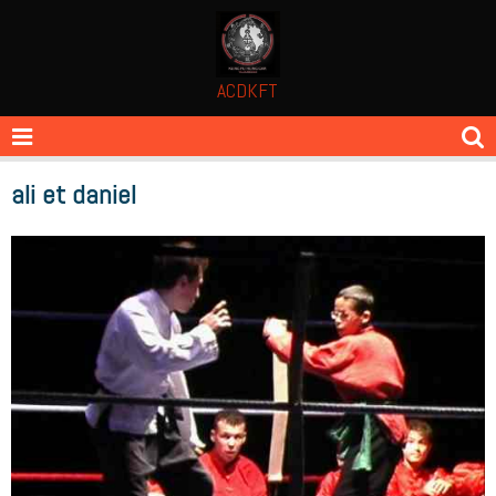
ACDKFT
ali et daniel