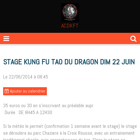
ACDKFT
STAGE KUNG FU TAO DU DRAGON DIM 22 JUIN
Le 22/06/2014
à 08:45
Ajouter au calendrier
35 euros ou 30 en s'inscrivant au préalable aupr
Durée : DE 8H45 A 12H30
Si la météo le permet (confirmation 1 semaine avant le stage) le stage
se déroulera au parc Chaziere à la Croix Rousse, avec un entrainement
traditionnel shaolin, puis apprentissage du tao. SInon le stage se